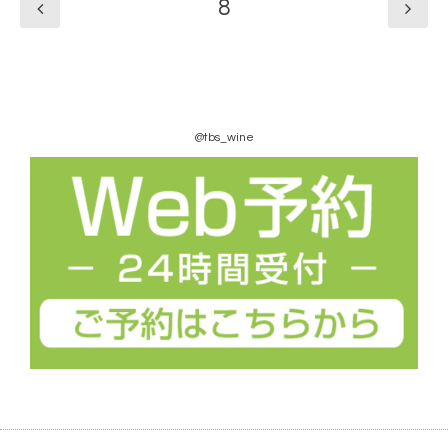
8
@tbs_wine