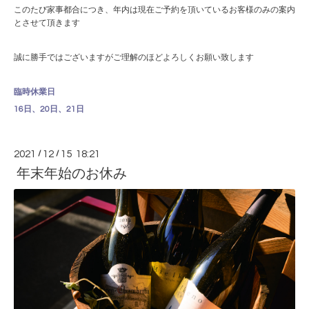
このたび家事都合につき、年内は現在ご予約を頂いているお客様のみの案内
とさせて頂きます
誠に勝手ではございますがご理解のほどよろしくお願い致します
臨時休業日
16日、20日、21日
2021
/
12
/
15 18:21
年末年始のお休み