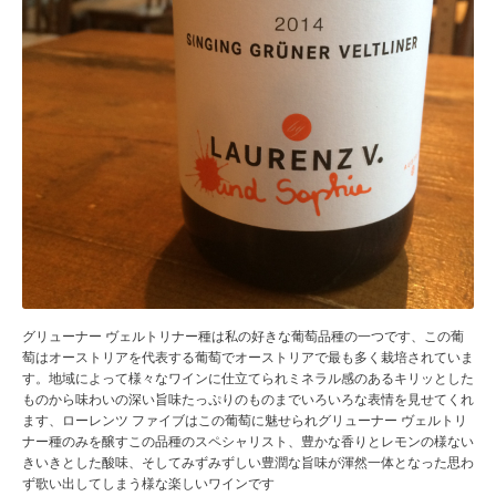
グリューナー ヴェルトリナー種は私の好きな葡萄品種の一つです、この葡
萄はオーストリアを代表する葡萄でオーストリアで最も多く栽培されていま
す。地域によって様々なワインに仕立てられミネラル感のあるキリッとした
ものから味わいの深い旨味たっぷりのものまでいろいろな表情を見せてくれ
ます、ローレンツ ファイブはこの葡萄に魅せられグリューナー ヴェルトリ
ナー種のみを醸すこの品種のスペシャリスト、豊かな香りとレモンの様ない
きいきとした酸味、そしてみずみずしい豊潤な旨味が渾然一体となった思わ
ず歌い出してしまう様な楽しいワインです