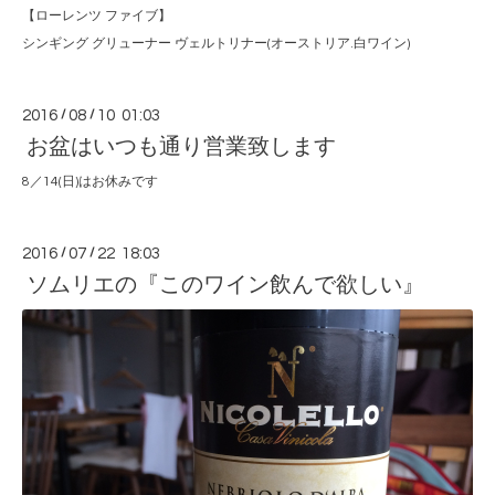
【ローレンツ ファイブ】
シンギング グリューナー ヴェルトリナー(オーストリア.白ワイン)
2016
/
08
/
10 01:03
お盆はいつも通り営業致します
8／14(日)はお休みです
2016
/
07
/
22 18:03
ソムリエの『このワイン飲んで欲しい』