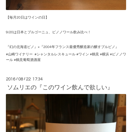
【毎月20日はワインの日】
9/20は日本とブルゴーニュ、ピノノワール飲み比べ！
『幻の北海道ピノ』×『2004年フランス最優秀醸造家の醸すブルピノ』
#山崎ワイナリー #シャンタルレスキュール #ワイン #鶴見 #横浜 #ピノノワ
ール #鶴見葡萄酒酒屋
2016
/
08
/
22 17:34
ソムリエの『このワイン飲んで欲しい』